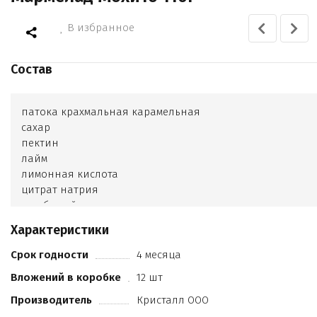
В избранное
Состав
патока крахмальная карамельная
сахар
пектин
лайм
лимонная кислота
цитрат натрия
ром белый
ароматизатор мохито
Характеристики
ароматизатор ром
Срок годности
4 месяца
Вложений в коробке
12 шт
Производитель
Кристалл ООО