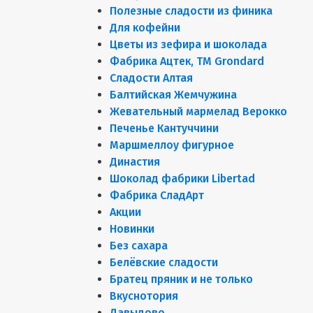
Полезные сладости из финика
Для кофейни
Цветы из зефира и шоколада
Фабрика Ацтек, ТМ Grondard
Сладости Алтая
Балтийская Жемчужина
Жевательный мармелад Верокко
Печенье Кантуччини
Маршмеллоу фигурное
Династия
Шоколад фабрики Libertad
Фабрика СладАрт
Акции
Новинки
Без сахара
Белёвские сладости
Братец пряник и не только
Вкуснотория
Давыдово