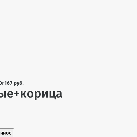
0г
167 руб.
ые+корица
анное