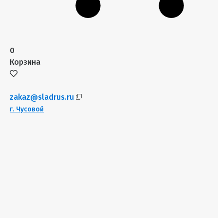
0
Корзина
zakaz@sladrus.ru
г.
Чусовой