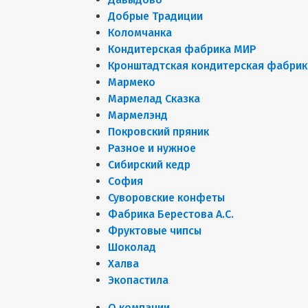
Добрые Традиции
Коломчанка
Кондитерская фабрика МИР
Кронштадтская кондитерская фабрик
Мармеко
Мармелад Сказка
Мармелэнд
Покровский пряник
Разное и нужное
Сибирский кедр
София
Суворовские конфеты
Фабрика Берестова А.С.
Фруктовые чипсы
Шоколад
Халва
Экопастила
О компании