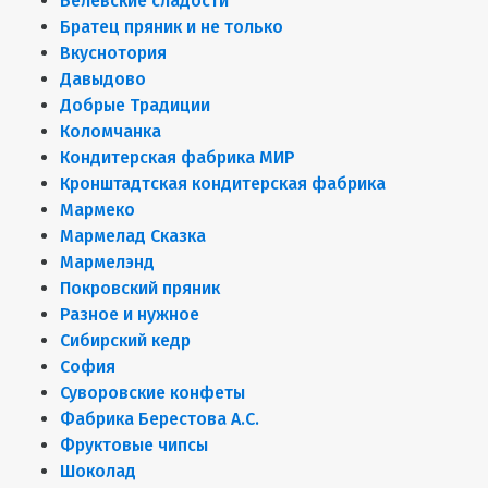
Белёвские сладости
Братец пряник и не только
Вкуснотория
Давыдово
Добрые Традиции
Коломчанка
Кондитерская фабрика МИР
Кронштадтская кондитерская фабрика
Мармеко
Мармелад Сказка
Мармелэнд
Покровский пряник
Разное и нужное
Сибирский кедр
София
Суворовские конфеты
Фабрика Берестова А.С.
Фруктовые чипсы
Шоколад