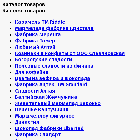
Каталог товаров
Каталог товаров
Карамель ТМ Riddle
Мармелада фабрики Кристалл
Фабрика Меренга
Фабрика Томер
Любимый Алтай
Козинаки и конфеты от ООО Славяновская
Богородские сладости
Полезные сладости из финика
Для кофейни
Цветы из зефира и шоколада
Фабрика Ацтек, ТМ Grondard
Сладости Алтая
Балтийская Жемчужина
Жевательный мармелад Верокко
Печенье Кантуччини
Маршмеллоу фигурное
Династия
Шоколад фабрики Libertad
Фабрика СладАрт