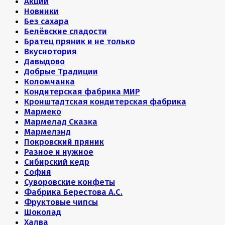
Акции
Новинки
Без сахара
Белёвские сладости
Братец пряник и не только
Вкуснотория
Давыдово
Добрые Традиции
Коломчанка
Кондитерская фабрика МИР
Кронштадтская кондитерская фабрика
Мармеко
Мармелад Сказка
Мармелэнд
Покровский пряник
Разное и нужное
Сибирский кедр
София
Суворовские конфеты
Фабрика Берестова А.С.
Фруктовые чипсы
Шоколад
Халва