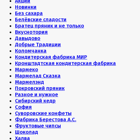
Акции
Новинки
Без сахара
Белёвские сладости
Братец пряник и не только
Вкуснотория
Давыдово
Добрые Традиции
Коломчанка
Кондитерская фабрика МИР
Кронштадтская кондитерская фабрика
Мармеко
Мармелад Сказка
Мармелэнд
Покровский пряник
Разное и нужное
Сибирский кедр
София
Суворовские конфеты
Фабрика Берестова А.С.
Фруктовые чипсы
Шоколад
Халва