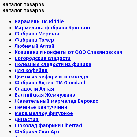
Каталог товаров
Каталог товаров
Карамель ТМ Riddle
Мармелада фабрики Кристалл
Фабрика Меренга
Фабрика Томер
Любимый Алтай
Козинаки и конфеты от ООО Славяновская
Богородские сладости
Полезные сладости из финика
Для кофейни
Цветы из зефира и шоколада
Фабрика Ацтек, ТМ Grondard
Сладости Алтая
Балтийская Жемчужина
Жевательный мармелад Верокко
Печенье Кантуччини
Маршмеллоу фигурное
Династия
Шоколад фабрики Libertad
Фабрика СладАрт