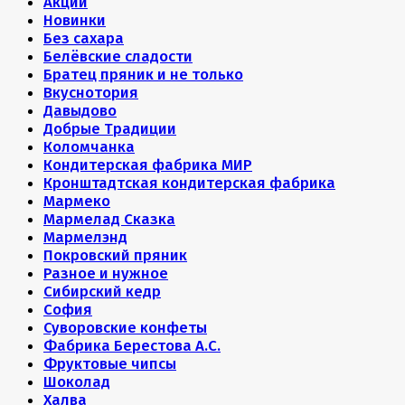
Акции
Новинки
Без сахара
Белёвские сладости
Братец пряник и не только
Вкуснотория
Давыдово
Добрые Традиции
Коломчанка
Кондитерская фабрика МИР
Кронштадтская кондитерская фабрика
Мармеко
Мармелад Сказка
Мармелэнд
Покровский пряник
Разное и нужное
Сибирский кедр
София
Суворовские конфеты
Фабрика Берестова А.С.
Фруктовые чипсы
Шоколад
Халва