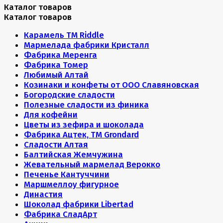
Каталог товаров
Каталог товаров
Карамель ТМ Riddle
Мармелада фабрики Кристалл
Фабрика Меренга
Фабрика Томер
Любимый Алтай
Козинаки и конфеты от ООО Славяновская
Богородские сладости
Полезные сладости из финика
Для кофейни
Цветы из зефира и шоколада
Фабрика Ацтек, ТМ Grondard
Сладости Алтая
Балтийская Жемчужина
Жевательный мармелад Верокко
Печенье Кантуччини
Маршмеллоу фигурное
Династия
Шоколад фабрики Libertad
Фабрика СладАрт