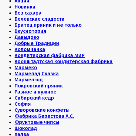
Акции
Новинки
Без сахара
Белёвские сладости
Братец пряник и не только
Вкуснотория
Давыдово
Добрые Традиции
Коломчанка
Кондитерская фабрика МИР
Кронштадтская кондитерская фабрика
Мармеко
Мармелад Сказка
Мармелэнд
Покровский пряник
Разное и нужное
Сибирский кедр
София
Суворовские конфеты
Фабрика Берестова А.С.
Фруктовые чипсы
Шоколад
Халва