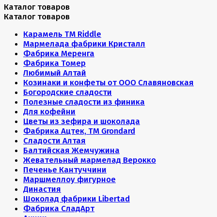
Каталог товаров
Каталог товаров
Карамель ТМ Riddle
Мармелада фабрики Кристалл
Фабрика Меренга
Фабрика Томер
Любимый Алтай
Козинаки и конфеты от ООО Славяновская
Богородские сладости
Полезные сладости из финика
Для кофейни
Цветы из зефира и шоколада
Фабрика Ацтек, ТМ Grondard
Сладости Алтая
Балтийская Жемчужина
Жевательный мармелад Верокко
Печенье Кантуччини
Маршмеллоу фигурное
Династия
Шоколад фабрики Libertad
Фабрика СладАрт