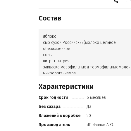
Состав
яблоко
сыр сухой Российский(молоко цельное
обезжиренное
соль
нитрат натрия
закваска мезофильных и термофильных молоч
микроорганизмов
молокосвертывающий фермент животного
Характеристики
происхождения
эмульгатор)
Срок годности
6 месяцев
Без сахара
Да
Вложений в коробке
20
Производитель
ИП Иванов А.Ю.