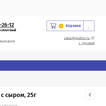
-26-12
Корзина
0
есплатный
zakaz@sladrus.ru 
 выходной
г.
 Чусовой
с сыром, 25г
В избранное