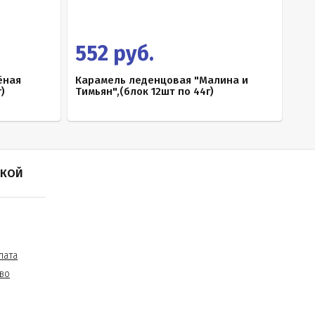
552 руб.
ёная
Карамель леденцовая "Малина и
)
Тимьян",(блок 12шт по 44г)
ПКОЙ
лата
во