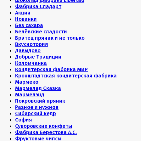
Шоколад фабрики Libertad
Фабрика СладАрт
Акции
Новинки
Без сахара
Белёвские сладости
Братец пряник и не только
Вкуснотория
Давыдово
Добрые Традиции
Коломчанка
Кондитерская фабрика МИР
Кронштадтская кондитерская фабрика
Мармеко
Мармелад Сказка
Мармелэнд
Покровский пряник
Разное и нужное
Сибирский кедр
София
Суворовские конфеты
Фабрика Берестова А.С.
Фруктовые чипсы