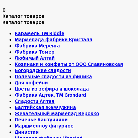
0
Каталог товаров
Каталог товаров
Карамель ТМ Riddle
Мармелада фабрики Кристалл
Фабрика Меренга
Фабрика Томер
Любимый Алтай
Козинаки и конфеты от ООО Славяновская
Богородские сладости
Полезные сладости из финика
Для кофейни
Цветы из зефира и шоколада
Фабрика Ацтек, ТМ Grondard
Сладости Алтая
Балтийская Жемчужина
Жевательный мармелад Верокко
Печенье Кантуччини
Маршмеллоу фигурное
Династия