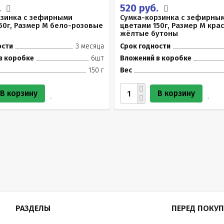
.
520 руб.
рзинка с зефирными
Сумка-корзинка с зефирны
50г, Размер М бело-розовые
цветами 150г, Размер М кра
жёлтые бутоны
ости
3 месяца
Срок годности
в коробке
6шт
Вложений в коробке
150 г
Вес
В корзину
В корзину
РАЗДЕЛЫ
ПЕРЕД ПОКУ