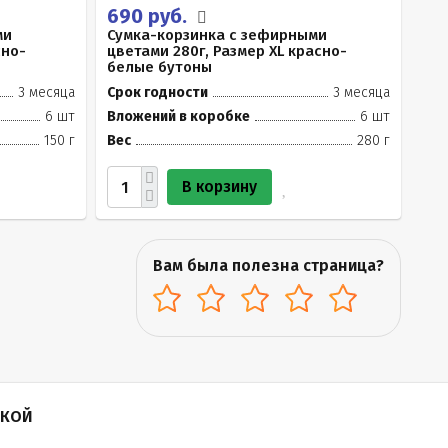
690 руб.
ми
Сумка-корзинка с зефирными
сно-
цветами 280г, Размер XL красно-
белые бутоны
3 месяца
Срок годности
3 месяца
6 шт
Вложений в коробке
6 шт
150 г
Вес
280 г
В корзину
Вам была полезна страница?
ПКОЙ