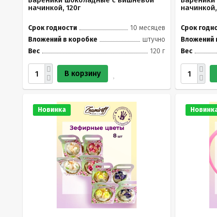
Вареники шоколадные с вишневой
Вареники
начинкой, 120г
начинкой,
Срок годности
10 месяцев
Срок годн
Вложений в коробке
штучно
Вложений 
Вес
120 г
Вес
В корзину
Новинка
Новинк