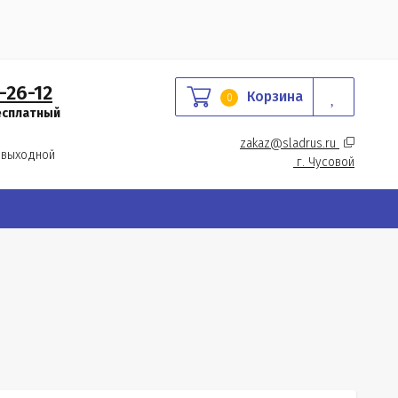
-26-12
Корзина
0
есплатный
zakaz@sladrus.ru 
 выходной
г.
 Чусовой