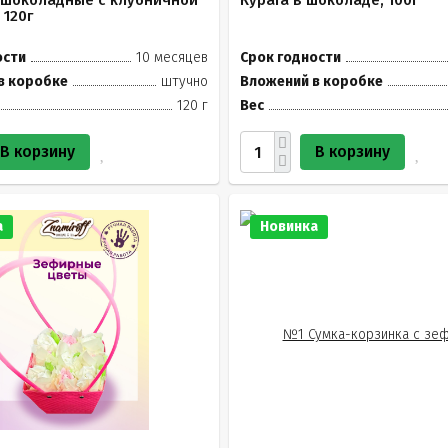
 шоколадные с клубничной
Курага в шоколаде, 100г
 120г
ости
10 месяцев
Срок годности
в коробке
штучно
Вложений в коробке
120 г
Вес
В корзину
В корзину
а
Новинка